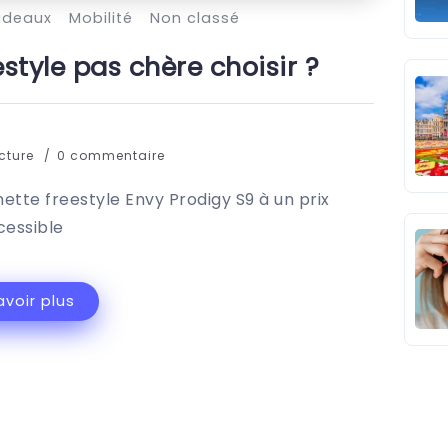
adeaux
Mobilité
Non classé
estyle pas chère choisir ?
ecture
0 commentaire
nette freestyle Envy Prodigy S9 à un prix
cessible
avoir plus