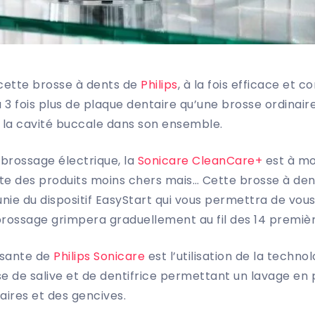
 cette brosse à dents de
Philips
, à la fois efficace et c
à 3 fois plus de plaque dentaire qu’une brosse ordinai
e la cavité buccale dans son ensemble.
 brossage électrique, la
Sonicare CleanCare+
est à mo
xiste des produits moins chers mais… Cette brosse à de
nie du dispositif EasyStart qui vous permettra de vo
 brossage grimpera graduellement au fil des 14 première
ssante de
Philips Sonicare
est l’utilisation de la techno
se de salive et de dentifrice permettant un lavage en
aires et des gencives.