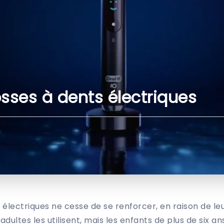
osses à dents électriques
électriques ne cesse de se renforcer, en raison de leur 
dultes les utilisent, mais les enfants de plus de six 